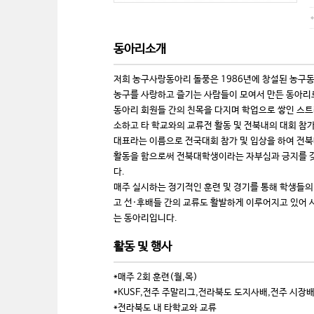
동아리소개
저희 농구사랑동아리 돌풍은 1986년에 창설된 농구
농구를 사랑하고 즐기는 사람들이 모여서 만든 동아리
동아리 회원들 간의 친목을 다지며 학업으로 쌓인 스
소하고 타 학교와의 교류전 활동 및 전북내의 대회 참가
대표라는 이름으로 전국대회 참가 및 입상을 하여 전
활동을 함으로써 전북대학생이라는 자부심과 긍지를 
다.
매주 실시하는 정기적인 훈련 및 경기를 통해 학생들
고 선·후배들 간의 교류도 활발하게 이루어지고 있어 
는 동아리입니다.
활동 및 행사
*매주 2회 훈련(월,목)
*KUSF,전주 주말리그,전라북도 도지사배,전주 시장배
*전라북도 내 타학교와 교류