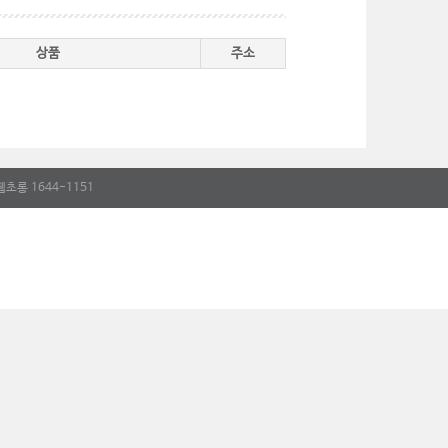
상품
주소
롱 1644-1151