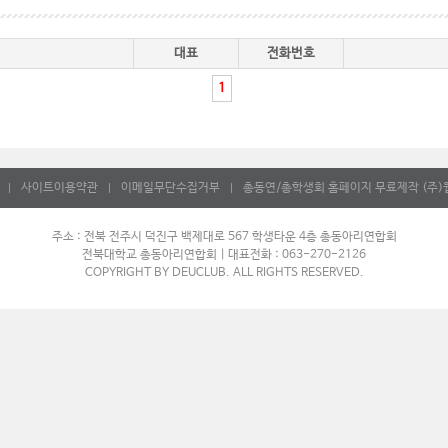
대표
전화번호
1
사이트이용약관
이메일무단수집거부
총동연/총학생회 홈페이지 무료제작 (주)웹초
|
|
|
주소 : 전북 전주시 덕진구 백제대로 567 학생타운 4층 총동아리연합회
전북대학교 총동아리연합회 | 대표전화 : 063-270-2126
COPYRIGHT BY DEUCLUB. ALL RIGHTS RESERVED.