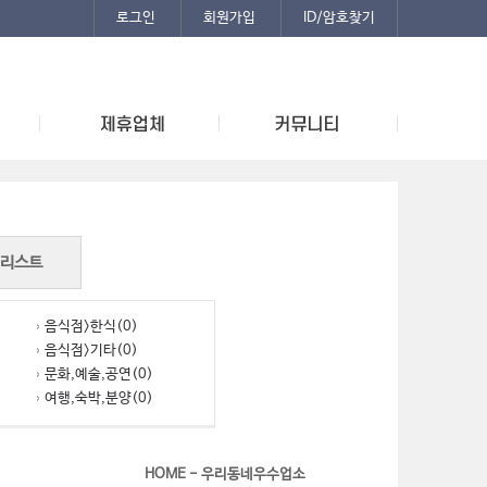
로그인
회원가입
ID/암호찾기
리스트
음식점>한식(0)
음식점>기타(0)
문화,예술,공연(0)
여행,숙박,분양(0)
HOME - 우리동네우수업소