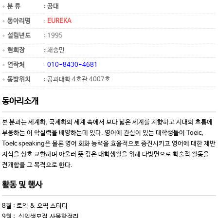
분 류
공대
동아리명
EUREKA
설립년도
1995
현회장
채승민
연락처
010-8430-4681
동방위치
공과대학 4호관 4007호
동아리소개
본 분과는 세계화, 국제화의 세계 속에서 보다 넓은 세계를 지향하고 시대의 흐름에
부응하는 어 학실력을 배양하는데 있다. 영어에 관심이 있는 대학생들이 Toeic,
Toelc speaking은 물론 영어 회화 능력을 효율적으로 증진시키고 영어에 대한 제반
지식을 상호 교환하며 아울러 뜻 깊은 대학생활을 위해 다방면으로 학술적 활동을
전개함을 그 목적으로 한다.
활동 및 행사
8월 : 토익 & 오픽 스터디
9월 : 신입생모집,사물함정리