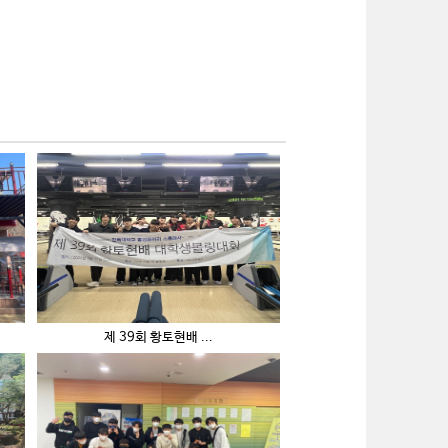
제 39회 황토현배 ...