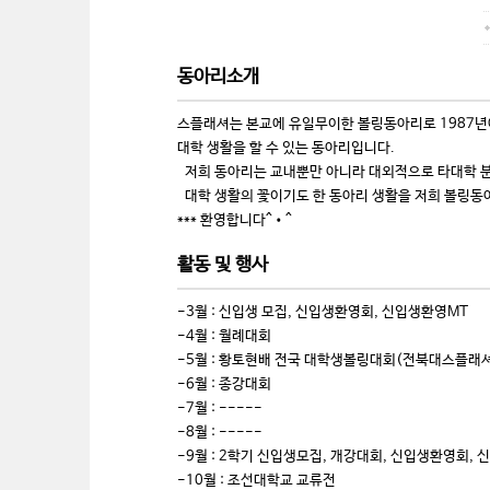
동아리소개
스플래셔는 본교에 유일무이한 볼링동아리로 1987년에
대학 생활을 할 수 있는 동아리입니다.
저희 동아리는 교내뿐만 아니라 대외적으로 타대학 분
대학 생활의 꽃이기도 한 동아리 생활을 저희 볼링동아
*** 환영합니다^•^
활동 및 행사
-3월 : 신입생 모집, 신입생환영회, 신입생환영MT
-4월 : 월례대회
-5월 : 황토현배 전국 대학생볼링대회(전북대스플래
-6월 : 종강대회
-7월 : -----
-8월 : -----
-9월 : 2학기 신입생모집, 개강대회, 신입생환영회,
-10월 : 조선대학교 교류전