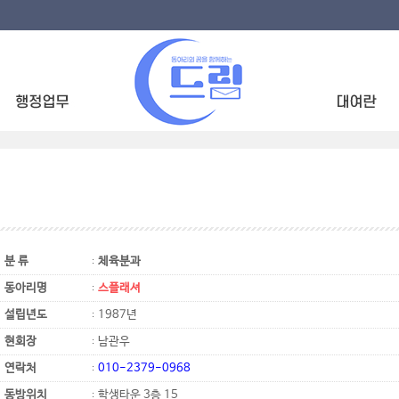
분 류
체육분과
동아리명
스플래셔
설립년도
1987년
현회장
남관우
연락처
010-2379-0968
동방위치
학생타운 3층 15