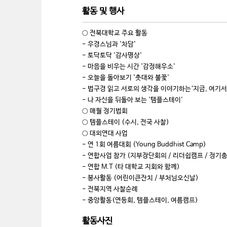
활동 및 행사
○ 전북대학교 주요 활동
- 우경스님과 '차담'
- 토닥토닥 '감사명상'
- 마음을 비우는 시간 '감정해우소'
- 오늘을 돌아보기 '촛대와 불꽃'
- 법구경 읽고 서로의 생각을 이야기하는‘지금, 여기서
- 나 자신을 뒤돌아 보는 '템플스테이'
○ 매월 정기법회
○ 템플스테이 (수시, 전국 사찰)
○ 대외연대 사업
- 연 1회 여름대회 (Young Buddhist Camp)
- 연합사업 참가 (지부장단회의 / 리더쉽캠프 / 정기
- 연합 M.T (타 대학교 지회와 함께)
- 봉사활동 (어린이큰잔치 / 부처님오신날)
- 전북지역 사찰순례
- 중앙활동(연등회, 템플스테이, 여름캠프)
활동사진