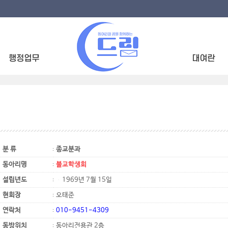
분 류
종교분과
동아리명
불교학생회
설립년도
1969년 7월 15일
현회장
오태준
연락처
010-9451-4309
동방위치
동아리전용관 2층