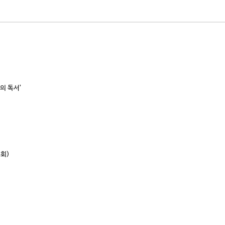
의 독서’
총회)