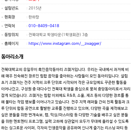
설립년도
2015년
현회장
한하랑
연락처
010-8409-0418
동방위치
전북대학교 학생타운(1학생회관) 3층
홈페이지
https://www.instagram.com/__zwagger/
동아리소개
전북대학교의 유일무이 흑인음악동아리 즈웨거입니다. 우리는 국내에서 과거에 비
해 매우 친숙해진 장르인 힙합 음악을 좋아하는 사람들이 모인 동아리입니다. 설립
초기 즈웨거는 전주 지역의 크루 단위로 시작되어 작은 규모임에도 꾸준한 활동을
이어나갔고, 구성원 중 대다수인 전북대 학생을 중심으로 뭉쳐 중앙동아리로서 자리
잡게 되었습니다. 즈웨거는 힙합 이외에도 R&B, 소울, 재즈 등의 다양한 장르를 통
해 불타는 작업 행보를 이어나가고 있습니다. 전주 지역 래퍼들 간의 친목 활동과 크
루 단위의 합동 공연으로 활발한 교류를 진행하고 있으며, 다양한 곡을 제작해보고
싶은 분들을 위한 번개속보, 랩, 믹싱/마스터링 등 다양한 기술을 배우고 싶은 분들
을 위한 멘토멘티 프로그램, 실력 고하에 상관없이 모두가 무대에 올라설 수 있도록
하는 싱그로운 사이퍼, 각자의 인생음악을 공유하며 신나게 즐기는 리스닝 파티 등