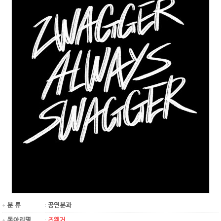
분 류
공연분과
동아리명
즈웨거