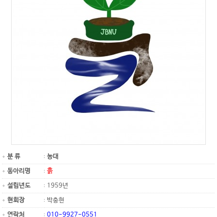
분 류
농대
동아리명
흙
설립년도
1959년
현회장
박충현
연락처
010-9927-0551