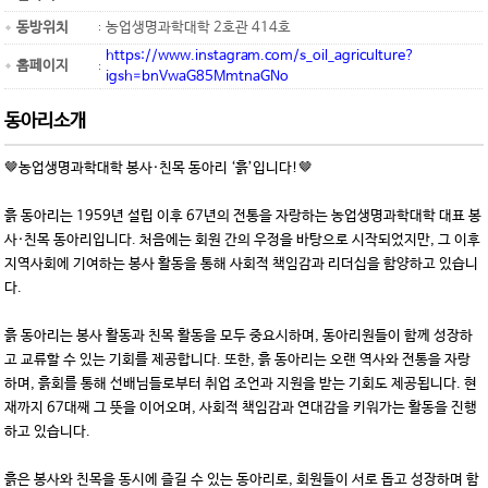
동방위치
농업생명과학대학 2호관 414호
https://www.instagram.com/s_oil_agriculture?
홈페이지
igsh=bnVwaG85MmtnaGNo
동아리소개
🤎농업생명과학대학 봉사·친목 동아리 ‘흙’입니다!🤎
흙 동아리는 1959년 설립 이후 67년의 전통을 자랑하는 농업생명과학대학 대표 봉
사·친목 동아리입니다. 처음에는 회원 간의 우정을 바탕으로 시작되었지만, 그 이후
지역사회에 기여하는 봉사 활동을 통해 사회적 책임감과 리더십을 함양하고 있습니
다.
흙 동아리는 봉사 활동과 친목 활동을 모두 중요시하며, 동아리원들이 함께 성장하
고 교류할 수 있는 기회를 제공합니다. 또한, 흙 동아리는 오랜 역사와 전통을 자랑
하며, 흙회를 통해 선배님들로부터 취업 조언과 지원을 받는 기회도 제공됩니다. 현
재까지 67대째 그 뜻을 이어오며, 사회적 책임감과 연대감을 키워가는 활동을 진행
하고 있습니다.
흙은 봉사와 친목을 동시에 즐길 수 있는 동아리로, 회원들이 서로 돕고 성장하며 함