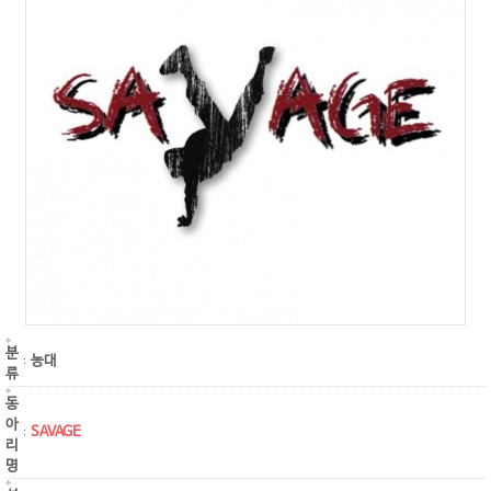
분
농대
류
동
아
SAVAGE
리
명