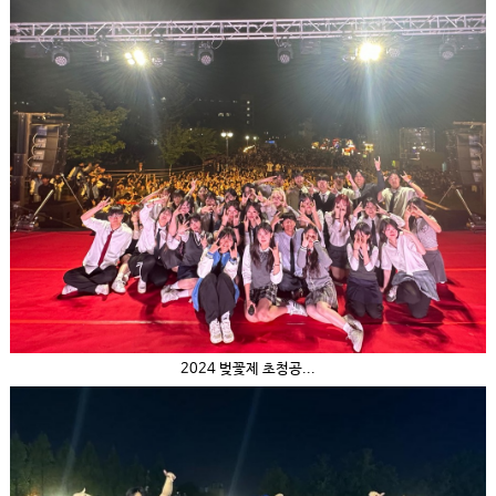
2024 벚꽃제 초청공...