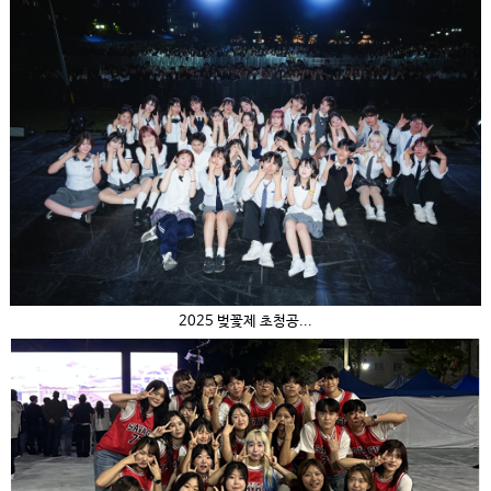
2025 벚꽃제 초청공...