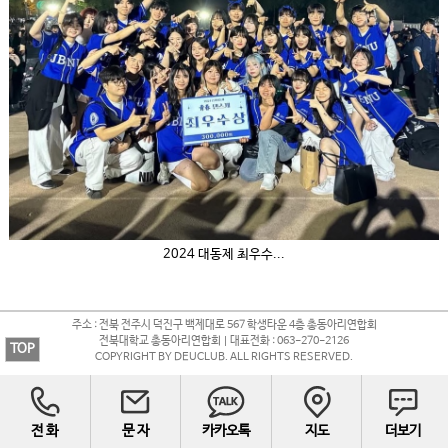
2024 대동제 최우수...
주소 : 전북 전주시 덕진구 백제대로 567 학생타운 4층 총동아리연합회
전북대학교 총동아리연합회 | 대표전화 : 063-270-2126
TOP
COPYRIGHT BY DEUCLUB. ALL RIGHTS RESERVED.
전 화
문 자
카카오톡
지도
더보기