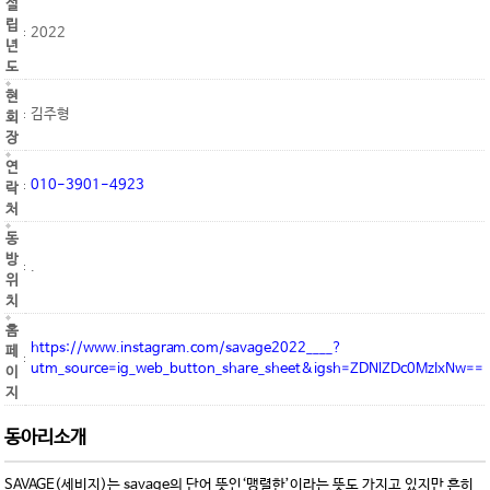
설
립
2022
년
도
현
김주형
회
장
연
010-3901-4923
락
처
동
방
.
위
치
홈
https://www.instagram.com/savage2022____?
페
utm_source=ig_web_button_share_sheet&igsh=ZDNlZDc0MzIxNw==
이
지
동아리소개
SAVAGE(세비지)는 savage의 단어 뜻인‘맹렬한’이라는 뜻도 가지고 있지만 흔히