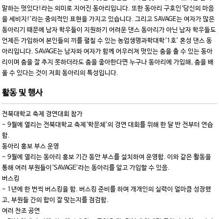
말하는 멋있다!라는 의미로 지어진 동아리입니다. 또한 동아리 구호인‘당신의 마음
을 세비지!’라는 중의적인 표현을 가지고 있습니다. 그리고 SAVAGE는 여자가 많은
동아리기 때문에 남자 학우들이 지원하기 어려운 댄스 동아리가 아닌 남자 학우들도
언제든 가입하여 본인들의 끼를 펼칠 수 있는 농업생명과학대학‘1호’ 혼성 댄스 동
아리입니다. SAVAGE는 남자와 여자가 함께 어우러져 멋있는 춤을 출 수 있는 동아
리이며 춤을 잘 추지 못하더라도 춤을 좋아한다면 누구나 동아리에 가입해, 춤을 배
울 수 있다는 것이 저희 동아리의 특성입니다.
활동 및 행사
전북대학교 축제 경연대회 참가
- 9월에 열리는 전북대학교 축제‘학문체’의 경연 대회를 위해 한 달 반 전부터 연습
함.
동아리 홍보 부스 운영
- 9월에 열리는 동아리 홍보 기간 동안 부스를 설치하여 운영함. 이와 같은 활동을
통해 여러 부원들이‘SAVAGE’라는 동아리를 알고 가입할 수 있음.
버스킹
- 1년에 한 번씩 버스킹을 함. 버스킹 준비를 하며 개개인의 실력이 얼마큼 성장했
고, 부원들 간의 합이 잘 맞는지를 점검함.
여러 찬조 공연