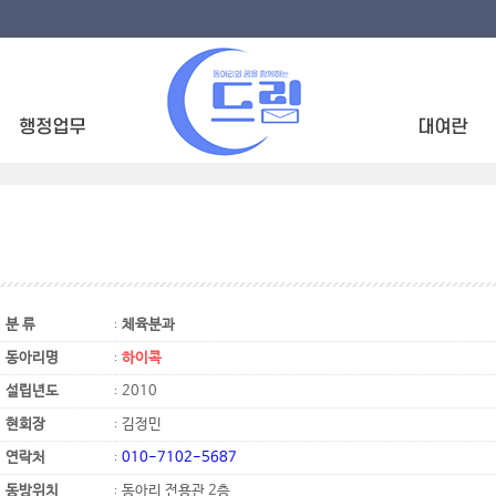
분 류
체육분과
동아리명
하이콕
설립년도
2010
현회장
김정민
연락처
010-7102-5687
동방위치
동아리 전용관 2층