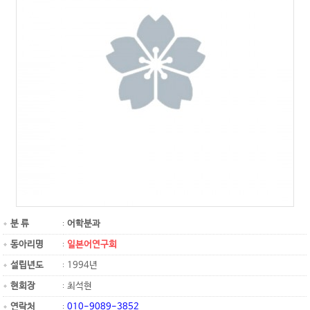
분 류
어학분과
동아리명
일본어연구회
설립년도
1994년
현회장
최석현
연락처
010-9089-3852