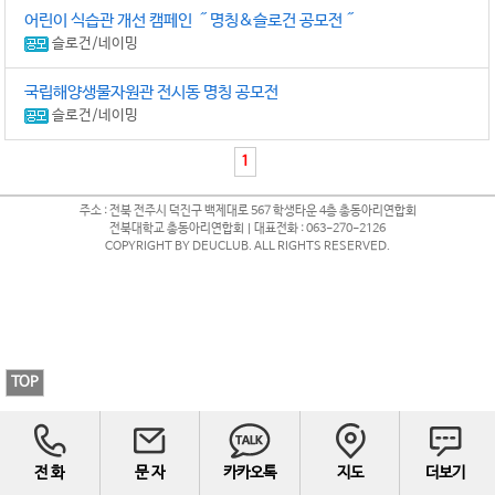
어린이 식습관 개선 캠페인 ˝명칭&슬로건 공모전˝
슬로건/네이밍
국립해양생물자원관 전시동 명칭 공모전
슬로건/네이밍
1
주소 : 전북 전주시 덕진구 백제대로 567 학생타운 4층 총동아리연합회
전북대학교 총동아리연합회 | 대표전화 : 063-270-2126
COPYRIGHT BY DEUCLUB. ALL RIGHTS RESERVED.
TOP
전 화
문 자
카카오톡
지도
더보기